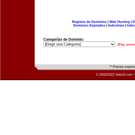
Registro de Dominios
|
Web Hosting
|
D
Dominios Expirados
|
Industrias
|
Indu
Categorías de Dominio:
[Pág. princi
** Precios expre
© 2002/2022 Solo10.com