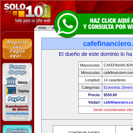
cafefinancier
El dueño de este dominio lo ha
Mayusculas:
CAFEFINANCIER
Minusculas:
cafefinanciero.co
Longitud:
14 caracteres
Categorias:
Economia, Dinero
Precio:
$550.00
Visitar!
cafefinanciero.c
Serán consideradas ofer
R