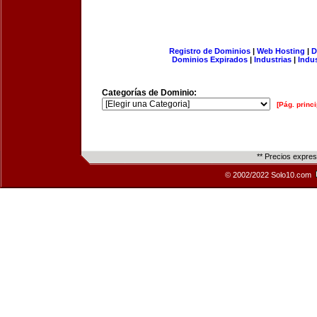
Registro de Dominios
|
Web Hosting
|
D
Dominios Expirados
|
Industrias
|
Indu
Categorías de Dominio:
[Pág. princi
** Precios expre
© 2002/2022 Solo10.com