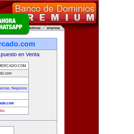
rcado.com
 puesto en Venta
MERCADO.COM
do.com
nanzas
,
Negocios
ado.com
tas