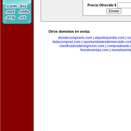
Precio Ofrecido $
Otros dominios en venta:
dondecomprarlo.com
|
alquilerpordia.com
|
co
datacompras.com
|
oportunidadesdemercado.co
clasificadosdenegocios.com
|
compradearte
forodeventas.com
|
monetizeint