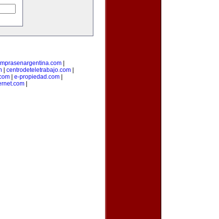
mprasenargentina.com
|
m
|
centrodeteletrabajo.com
|
.com
|
e-propiedad.com
|
ernet.com
|